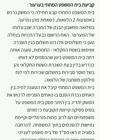
קביעת בית המשפט המחוזי בערעור
 :
בית המשפט המחוזי קבע תחילה כי המשק נרכש 
באמצעות 2 הלוואות, כשאחת מהן נפרעה 
במלואה מחשבון הבנק של החברה שבבעלותו 
של המערער. האח הרשום כבעל הזכויות בנחלה 
טען כי תשלומים אלו היוו תשלום בגין השכרה 
ושימוש בשטח החקלאי - החממות, טענה אותה 
דחה בית המשפט כיוון שהכספים לא דווחו 
כנדרש בדין בעת השכרת השטח החקלאי והן 
בשל חוסר סבירות בתשלום שכירות לפי לוח 
סילוקין משתנה של הלוואה.
בית המשפט המחוזי קיבל את הטענה לפיה בין 
האחים נכרת הסכם בו האחים הסכימו לרכוש את 
המשק יחדיו. בין היתר פסק בית המשפט על 
בסיס פסיקה קיימת הקובעת כי חוזים 
משפחתיים הם לרוב פחות פורמליים וקיימת 
גמישות להסכמים בתוך המשפחה. להרחבה 
בסוגיה זו ראו פס"ד של בית משפט לענייני 
משפחה אשר דן בזכויות בנחלה שהוענקו 