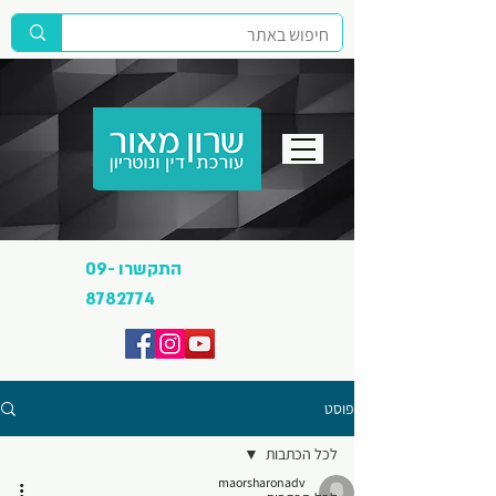
התקשרו
09-
8782774
פוסט
לכל הכתבות
maorsharonadv