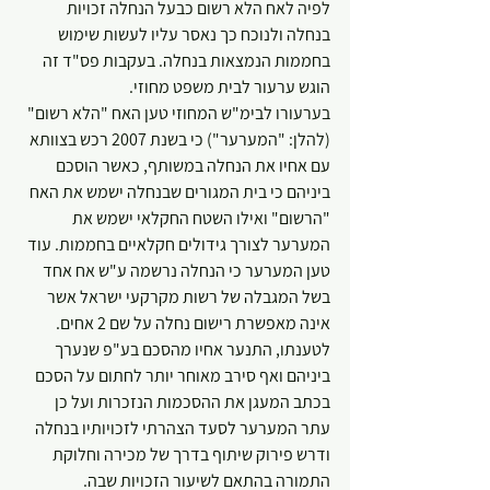
לפיה לאח הלא רשום כבעל הנחלה זכויות 
בנחלה ולנוכח כך נאסר עליו לעשות שימוש 
בחממות הנמצאות בנחלה. בעקבות פס"ד זה 
הוגש ערעור לבית משפט מחוזי.
בערעורו לבימ"ש המחוזי טען האח "הלא רשום" 
(להלן: "המערער") כי בשנת 2007 רכש בצוותא 
עם אחיו את הנחלה במשותף, כאשר הוסכם 
ביניהם כי בית המגורים שבנחלה ישמש את האח 
"הרשום" ואילו השטח החקלאי ישמש את 
המערער לצורך גידולים חקלאיים בחממות. עוד 
טען המערער כי הנחלה נרשמה ע"ש אח אחד 
בשל המגבלה של רשות מקרקעי ישראל אשר 
אינה מאפשרת רישום נחלה על שם 2 אחים.
לטענתו, התנער אחיו מהסכם בע"פ שנערך 
ביניהם ואף סירב מאוחר יותר לחתום על הסכם 
בכתב המעגן את ההסכמות הנזכרות ועל כן 
עתר המערער לסעד הצהרתי לזכויותיו בנחלה 
ודרש פירוק שיתוף בדרך של מכירה וחלוקת 
התמורה בהתאם לשיעור הזכויות שבה.