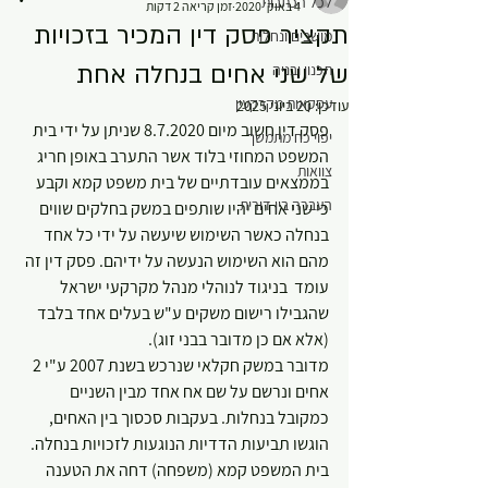
לכל הכתבות
4 באוק׳ 2020
זמן קריאה 2 דקות
תקציר פסק דין המכיר בזכויות
מושבים ונחלות
של שני אחים בנחלה אחת
תכנון ובניה
עסקאות מקרקעין
עודכן:
20 ביוני 2025
פסק דין חשוב מיום 8.7.2020 שניתן על ידי בית 
יפוי כח מתמשך
המשפט המחוזי בלוד אשר התערב באופן חריג 
צוואות
בממצאים עובדתיים של בית משפט קמא וקבע 
העברה בין דורית
כי שני אחים יהיו שותפים במשק בחלקים שווים 
בנחלה כאשר השימוש שיעשה על ידי כל אחד 
מהם הוא השימוש הנעשה על ידיהם. פסק דין זה 
עומד  בניגוד לנוהלי מנהל מקרקעי ישראל 
שהגבילו רישום משקים ע"ש בעלים אחד בלבד 
(אלא אם כן מדובר בבני זוג).
מדובר במשק חקלאי שנרכש בשנת 2007 ע"י 2 
אחים ונרשם על שם אח אחד מבין השניים 
כמקובל בנחלות. בעקבות סכסוך בין האחים, 
הוגשו תביעות הדדיות הנוגעות לזכויות בנחלה.
בית המשפט קמא (משפחה) דחה את הטענה 