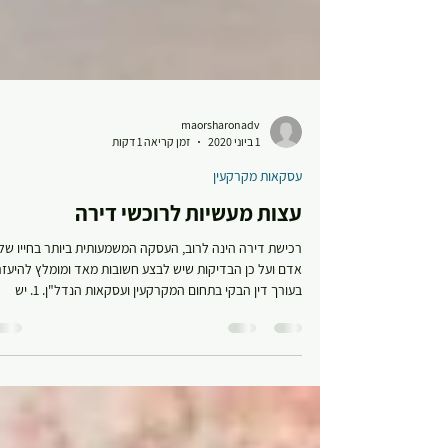
maorsharonadv
1 ביוני 2020
זמן קריאה 1 דקות
עסקאות מקרקעין
עצות מעשיות לרוכשי דירה
רכישת דירה הינה לרוב, העסקה המשמעותית ביותר בחייו של
אדם ועל כן הבדיקות שיש לבצע חשובות מאד ומומלץ להיעזר
בעורך דין הבקי בתחום המקרקעין ועסקאות הנדל"ן. 1. יש
לבדוק מה טיב הזכויות של המוכר: זכות בעלות או חכירה
ובהתאם לבדוק בלשכת רישום המקרקעין או ברשות מקרקעי
ישראל. האם הדירה אכן רשומה על שם המוכר, האם יש רישו